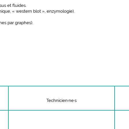
us et fluides.
mique, « western blot », enzymologie).
hes par graphes).
Technicien·ne·s