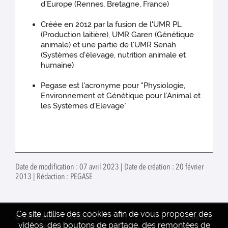
d’Europe (Rennes, Bretagne, France)
Créée en 2012 par la fusion de l'UMR PL
(Production laitière), UMR Garen (Génétique
animale) et une partie de l'UMR Senah
(Systèmes d'élevage, nutrition animale et
humaine)
Pegase est l'acronyme pour "Physiologie,
Environnement et Génétique pour l’Animal et
les Systèmes d'Elevage"
Date de modification : 07 avril 2023 | Date de création : 20 février
2013 | Rédaction : PEGASE
Ce site utilise des cookies afin de vous proposer des
© INRAE 2026
Actualités
www.inrae.fr
vidéos, des boutons de partage, des remontées de
Contact
Crédits