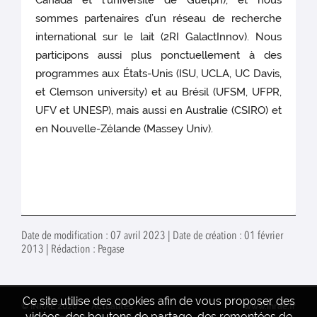
sommes partenaires d’un réseau de recherche
international sur le lait (2RI GalactInnov). Nous
participons aussi plus ponctuellement à des
programmes aux États-Unis (ISU, UCLA, UC Davis,
et Clemson university) et au Brésil (UFSM, UFPR,
UFV et UNESP), mais aussi en Australie (CSIRO) et
en Nouvelle-Zélande (Massey Univ).
Date de modification : 07 avril 2023 | Date de création : 01 février
2013 | Rédaction : Pegase
Ce site utilise des cookies afin de vous proposer des
© INRAE 2026
Actualités
www.inrae.fr
vidéos, des boutons de partage, des remontées de