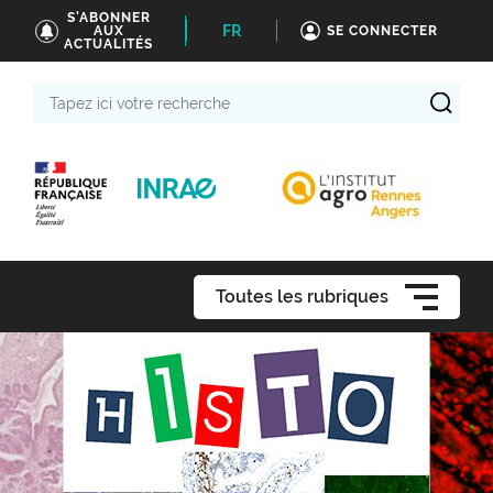
S'ABONNER
FR
AUX
SE CONNECTER
ACTUALITÉS
Tapez
ici
votre
recherche
Toutes les rubriques